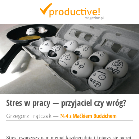
Productive Magazine
Stres w pracy — przyjaciel czy wróg?
Grzegorz Frątczak —
№4 z Maćkiem Budzichem
Stres towarzyszy nam niemal każdego dnia i kojarzy się raczej