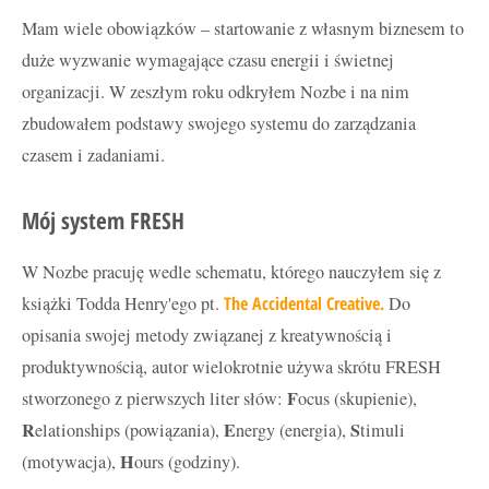
Mam wiele obowiązków – startowanie z własnym biznesem to
duże wyzwanie wymagające czasu energii i świetnej
organizacji. W zeszłym roku odkryłem Nozbe i na nim
zbudowałem podstawy swojego systemu do zarządzania
czasem i zadaniami.
Mój system FRESH
W Nozbe pracuję wedle schematu, którego nauczyłem się z
książki Todda Henry'ego pt.
The Accidental Creative.
Do
opisania swojej metody związanej z kreatywnością i
produktywnością, autor wielokrotnie używa skrótu FRESH
F
stworzonego z pierwszych liter słów:
ocus (skupienie),
R
E
S
elationships (powiązania),
nergy (energia),
timuli
H
(motywacja),
ours (godziny).